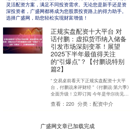
灵活配资方案，满足不同投资需求。无论您是新手还是资
深投资者，广盛网都将成为您股票投资路上的得力助手。
选择广盛网，助您轻松实现财富增值！
正规实盘配资十大平台 对
话付鹏：虚拟货币纳入储备
引发市场深刻变革！展望
2025下半年最值得关注
的“引爆点”？【付鹏说特别
篇2】
“ 交易桌前看天下正规实盘配资十大平
台，付鹏说来评财经 ”《付鹏说·第六季》
全面升级！立即订阅 今年是华尔街见闻
《付鹏说》年度专栏的第十个年头！ 正
查看：
220
分类：
配资中介
值《付鹏说第....
广盛网文章已加载完成