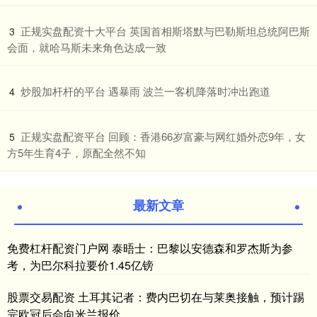
​正规实盘配资十大平台 英国首相斯塔默与巴勒斯坦总统阿巴斯
3
会面，就哈马斯未来角色达成一致
​炒股加杆杆的平台 遇暴雨 波兰一客机降落时冲出跑道
4
​正规实盘配资平台 回顾：香港66岁富豪与网红婚外恋9年，女
5
方5年生育4子，原配全然不知
最新文章
免费杠杆配资门户网 泰晤士：巴黎以安德森和罗杰斯为参
考，为巴尔科拉要价1.45亿镑
股票交易配资 土耳其记者：费内巴切在与莱奥接触，预计踢
完欧冠后会向米兰报价