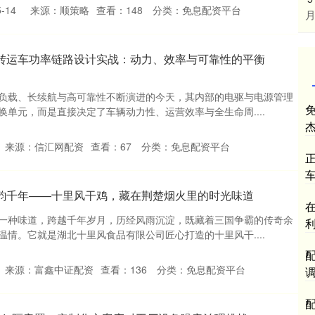
-14
来源：顺策略
查看：
148
分类：
免息配资平台
月
圾转运车功率链路设计实战：动力、效率与可靠性的平衡
负载、长续航与高可靠性不断演进的今天，其内部的电驱与电源管理
单元，而是直接决定了车辆动力性、运营效率与全生命周....
来源：信汇网配资
查看：
67
分类：
免息配资平台
鸡韵千年——十里风干鸡，藏在荆楚烟火里的时光味道
一种味道，跨越千年岁月，历经风雨沉淀，既藏着三国争霸的传奇余
情。它就是湖北十里风食品有限公司匠心打造的十里风干....
配
来源：富鑫中证配资
查看：
136
分类：
免息配资平台