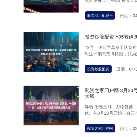
充分发挥“红心领航·康复无
日期：04
股票网上配资平
投资炒股配资 F35被伊
19号，伊斯兰革命卫队宣
对这一消息充满怀疑，认为这
日期：04-
投资炒股配资
配资之家门户网 3月2
大钱
导语 阳春三月，万物复苏
体。从3月23号开始，有三
日期：03
配资之家门户网