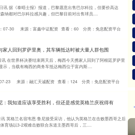
6日讯 据《泰晤士报》报道，巴黎愿意出售巴尔科拉，但要价高达
阿森纳都对巴尔科拉感兴趣，但巴黎目前对出售球员....
07-30
来源：富鑫中证配资
查看：
60
分类：
免息配资平台
西与家人回到罗萨里奥，其车辆抵达时被大量人群包围
1日讯 在世界杯决赛结束两天后，梅西今天携家人回到了阿根廷罗萨里
频显示，当载有梅西的商务车抵达梅西位于富内斯....
7-23
来源：融汇天诚配资
查看：
124
分类：
免息配资平台
鲁尼：我知道应该享受胜利，但还是感觉英格兰庆祝得有
日讯 英格兰名宿韦恩·鲁尼接受采访，他认为英格兰在击败墨西哥之后
育场以3-2艰难击败联合东道主墨西哥后，三....