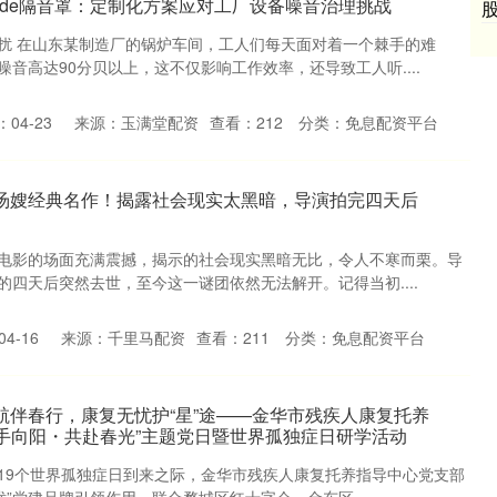
ayde隔音罩：定制化方案应对工厂设备噪音治理挑战
扰 在山东某制造厂的锅炉车间，工人们每天面对着一个棘手的难
音高达90分贝以上，这不仅影响工作效率，还导致工人听....
04-23
来源：玉满堂配资
查看：
212
分类：
免息配资平台
哥汤嫂经典名作！揭露社会现实太黑暗，导演拍完四天后
电影的场面充满震撼，揭示的社会现实黑暗无比，令人不寒而栗。导
四天后突然去世，至今这一谜团依然无法解开。记得当初....
4-16
来源：千里马配资
查看：
211
分类：
免息配资平台
航伴春行，康复无忧护“星”途——金华市残疾人康复托养
手向阳・共赴春光”主题党日暨世界孤独症日研学活动
19个世界孤独症日到来之际，金华市残疾人康复托养指导中心党支部