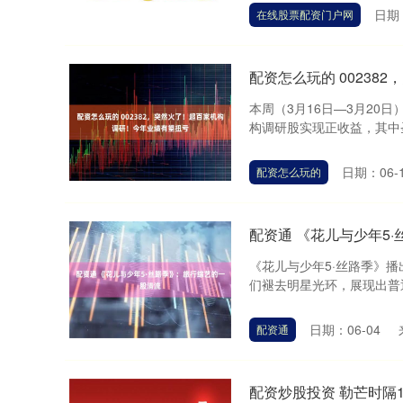
日期：
在线股票配资门户网
配资怎么玩的 0023
本周（3月16日—3月20
构调研股实现正收益，其中圣元
日期：06-
配资怎么玩的
配资通 《花儿与少年5
《花儿与少年5·丝路季》
们褪去明星光环，展现出普通
日期：06-04
配资通
配资炒股投资 勒芒时隔