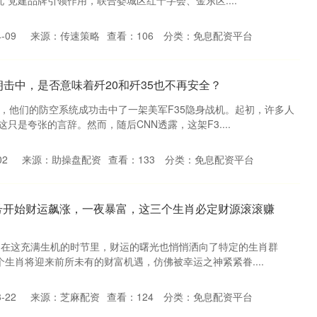
忧”党建品牌引领作用，联合婺城区红十字会、金东区....
-09
来源：传速策略
查看：
106
分类：
免息配资平台
朗击中，是否意味着歼20和歼35也不再安全？
布，他们的防空系统成功击中了一架美军F35隐身战机。起初，许多人
只是夸张的言辞。然而，随后CNN透露，这架F3....
02
来源：助操盘配资
查看：
133
分类：
免息配资平台
3号开始财运飙涨，一夜暴富，这三个生肖必定财源滚滚赚
，在这充满生机的时节里，财运的曙光也悄悄洒向了特定的生肖群
个生肖将迎来前所未有的财富机遇，仿佛被幸运之神紧紧眷....
-22
来源：芝麻配资
查看：
124
分类：
免息配资平台