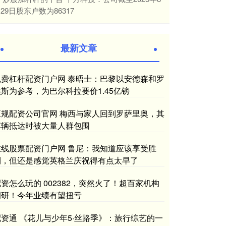
29日股东户数为86317
最新文章
免费杠杆配资门户网 泰晤士：巴黎以安德森和罗
杰斯为参考，为巴尔科拉要价1.45亿镑
正规配资公司官网 梅西与家人回到罗萨里奥，其
车辆抵达时被大量人群包围
在线股票配资门户网 鲁尼：我知道应该享受胜
利，但还是感觉英格兰庆祝得有点太早了
资怎么玩的 002382，突然火了！超百家机构
调研！今年业绩有望扭亏
配资通 《花儿与少年5·丝路季》：旅行综艺的一