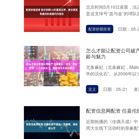
北京时间5月10日凌晨，法
是这支绰号“血与金”的球队自
日期：05-
配资炒股投资
怎么才能让配资公司破产
龄与魅力
北条麻妃（北条麻妃，Maki
学的活化石”。从2006年以“
日期：05-21
来
定义
配资信息网配资 任嘉伦
近期热播的《佳偶天成》中
周大生线下活动时的形象配资