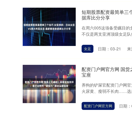
短期股票配资最简单三个
据库比分分享
在周六005这场备受瞩目
不仅是两支亚洲顶级女足队伍
日期：03-21
来
女足
配资门户网官方网 国货
宝座
养狗的铲屎官配资门户网官
火尿黄、瘦弱不长肉……选来
日期：0
配资门户网官方网
成都股票配资公司 （图