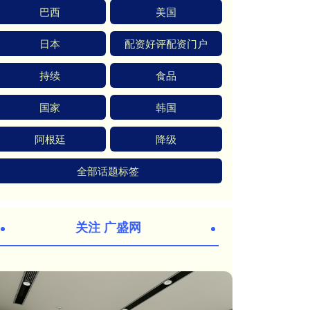
巴西
美国
日本
配资好评配资门户
持续
食品
国家
韩国
阿根廷
降级
全部话题标签
关注 广盛网