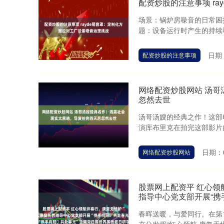
配资炒股的注意事项 r
场景：锅炉房噪音的日常困
题：设备运行时产生的持续噪
日期：
配资炒股的注意事项
网络配资炒股网站 汤
忽然去世
汤哥汤嫂的经典之作！这部
演库布里克在拍完这部影片的
日期：0
网络配资炒股网站
股票网上配资平 红心领
指导中心党支部开展“携
春晖送暖，与爱同行。在第