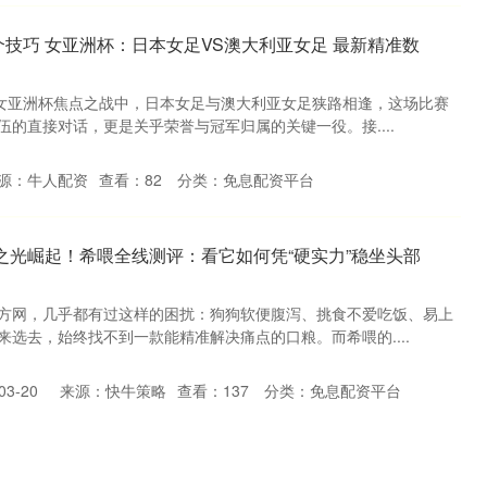
技巧 女亚洲杯：日本女足VS澳大利亚女足 最新精准数
的女亚洲杯焦点之战中，日本女足与澳大利亚女足狭路相逢，这场比赛
的直接对话，更是关乎荣誉与冠军归属的关键一役。接....
源：牛人配资
查看：
82
分类：
免息配资平台
之光崛起！希喂全线测评：看它如何凭“硬实力”稳坐头部
方网，几乎都有过这样的困扰：狗狗软便腹泻、挑食不爱吃饭、易上
选去，始终找不到一款能精准解决痛点的口粮。而希喂的....
3-20
来源：快牛策略
查看：
137
分类：
免息配资平台
表·漫画）安全吃野菜