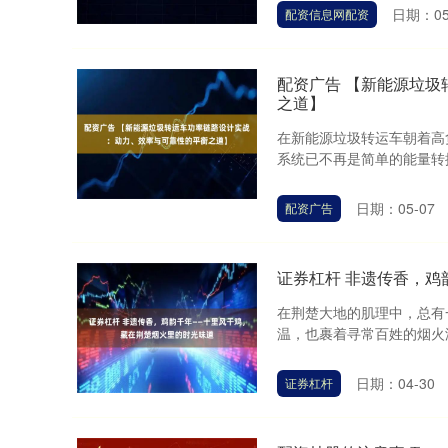
日期：05
配资信息网配资
配资广告 【新能源垃
之道】
在新能源垃圾转运车朝着高
系统已不再是简单的能量转换
日期：05-07
配资广告
证券杠杆 非遗传香，
在荆楚大地的肌理中，总有
温，也裹着寻常百姓的烟火温
日期：04-30
证券杠杆