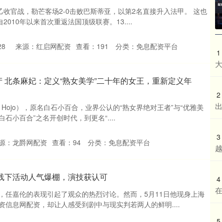
乙收官战，勒芒客场2-0击败巴斯蒂亚，以第2名直接升入法甲。 这也
2010年以来首次重返法国顶级联赛。13....
28
来源：红启网配资
查看：
191
分类：
免息配资平台
1
 北条麻妃：定义“熟女美学”二十年的女王，重新定义年
2
 Hojo），原名白石小百合，业界公认的“熟女界绝对王者”与“优雅美
白石小百合”之名开创时代，到更名“....
3
源：龙爵网配资
查看：
94
分类：
免息配资平台
线下活动人气爆棚，演技获认可
4
在
，任嘉伦的表现引起了观众的热烈讨论。然而，5月11日他现身上海
信息网配资，却让人感受到剧中与现实判若两人的鲜明....
5