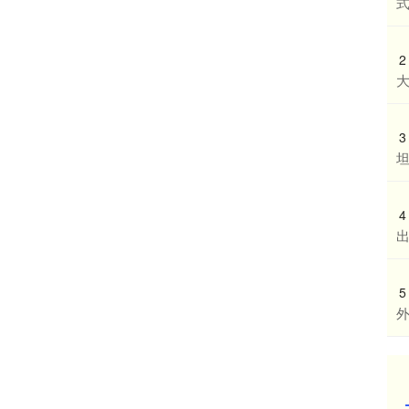
式
2
3
4
5
外