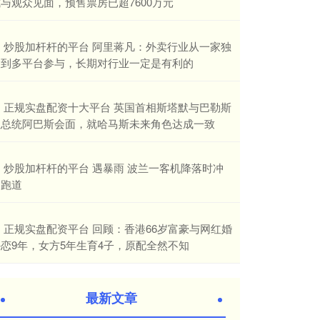
与观众见面，预售票房已超7600万元
​炒股加杆杆的平台 阿里蒋凡：外卖行业从一家独
大到多平台参与，长期对行业一定是有利的
​正规实盘配资十大平台 英国首相斯塔默与巴勒斯
坦总统阿巴斯会面，就哈马斯未来角色达成一致
​炒股加杆杆的平台 遇暴雨 波兰一客机降落时冲
出跑道
​正规实盘配资平台 回顾：香港66岁富豪与网红婚
恋9年，女方5年生育4子，原配全然不知
最新文章